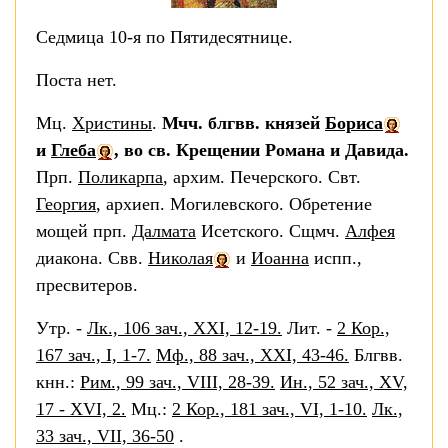
Седмица 10-я по Пятидесятнице.
Поста нет.
Мц.
Христины
.
Мчч. блгвв. князей
Бориса
и
Глеба
, во св. Крещении Романа и Давида.
Прп.
Поликарпа
, архим. Печерского. Свт.
Георгия
, архиеп. Могилевского. Обретение
мощей прп.
Далмата
Исетского. Сщмч.
Алфея
диакона. Свв.
Николая
и
Иоанна
испп.,
пресвитеров.
Утр. -
Лк., 106 зач., XXI, 12-19.
Лит. -
2 Кор.,
167 зач., I, 1-7.
Мф., 88 зач., XXI, 43-46.
Блгвв.
кнн.:
Рим., 99 зач., VIII, 28-39.
Ин., 52 зач., XV,
17 - XVI, 2.
Мц.:
2 Кор., 181 зач., VI, 1-10.
Лк.,
33 зач., VII, 36-50
.