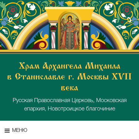
Храм Архангела Михаила
в Станиславле г. Москвы XVII
века
Русская Православная Церковь, Московская
епархия, Новотроицкое благочиние
МЕНЮ