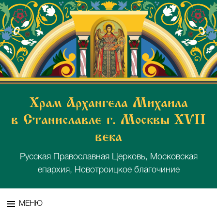
Храм Архангела Михаила
в Станиславле г. Москвы XVII
века
Русская Православная Церковь, Московская
епархия, Новотроицкое благочиние
МЕНЮ