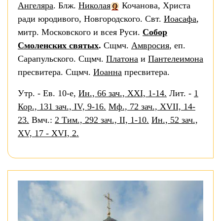
Ангеляра
. Блж.
Николая
Кочанова, Христа
ради юродивого, Новгородского. Свт.
Иоасафа
,
митр. Московского и всея Руси.
Собор
Смоленских святых
.
Сщмч.
Амвросия
, еп.
Сарапульского. Сщмч.
Платона
и
Пантелеимона
пресвитера. Сщмч.
Иоанна
пресвитера.
Утр. - Ев. 10-е,
Ин., 66 зач., XXI, 1-14.
Лит. -
1
Кор., 131 зач., IV, 9-16.
Мф., 72 зач., XVII, 14-
23.
Вмч.:
2 Тим., 292 зач., II, 1-10.
Ин., 52 зач.,
XV, 17 - XVI, 2.