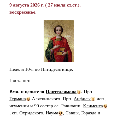
9 августа 2026 г. ( 27 июля ст.ст.),
воскресенье.
Неделя 10-я по Пятидесятнице.
Поста нет.
Вмч. и целителя
Пантелеимона
.
Прп.
Германа
Аляскинского. Прп.
Анфисы
исп.,
игумении и 90 сестер ее. Равноапп.
Климента
, еп. Охридского,
Наума
,
Саввы
,
Горазда
и