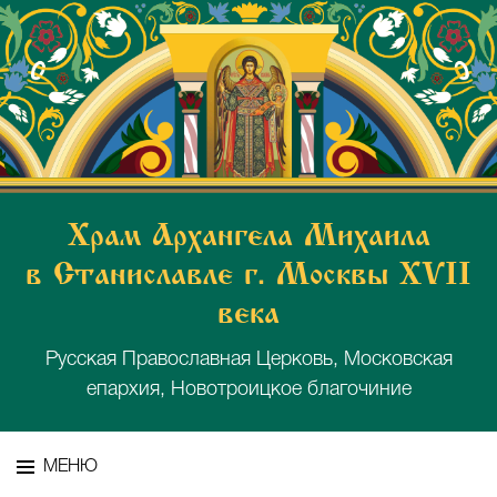
Храм Архангела Михаила
в Станиславле г. Москвы XVII
века
Русская Православная Церковь, Московская
епархия, Новотроицкое благочиние
МЕНЮ