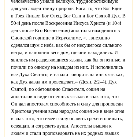
человечество узнали великую, труднопостижимую
для ума людей тайну природы Бога: то, что Бог Един
в Трех Лицах: Бог Отец, Бог Сын и Бог Святой Дух. В
50-й день после Воскресения Иисуса Христа (и 10-й
день после Его Вознесения) апостолы находились в
Сионской горнице в Иерусалиме, «…внезапно
сделался шум с неба, как бы от несущегося сильного
ветра, и наполнил весь дом, где они находились. И
явились им разделяющиеся языки, как бы огненные, и
почили по одному на каждом из них. И исполнились
все Духа Святаго, и начали говорить на иных языках,
как Дух давал им провещевать» (Деян. 2:2–4). Дух
Святой, по обетованию Спасителя, сошел на
апостолов в виде огненных языков в знак того, что
Он дал апостолам способность и силу для проповеди
Христова учения всем народам; сошел же в виде огня
в знак того, что имеет силу опалять грехи и очищать,
освящать и согревать души. Апостолы вышли к
людям и стали проповедовать на их родных языках