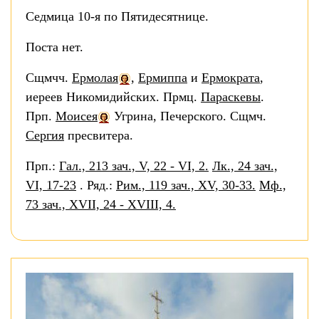
Седмица 10-я по Пятидесятнице.
Поста нет.
Сщмчч.
Ермолая
,
Ермиппа
и
Ермократа
,
иереев Никомидийских. Прмц.
Параскевы
.
Прп.
Моисея
Угрина, Печерского. Сщмч.
Сергия
пресвитера.
Прп.:
Гал., 213 зач., V, 22 - VI, 2.
Лк., 24 зач.,
VI, 17-23
. Ряд.:
Рим., 119 зач., XV, 30-33.
Мф.,
73 зач., XVII, 24 - XVIII, 4.