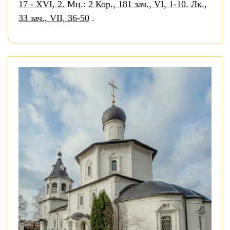
17 - XVI, 2.
Мц.:
2 Кор., 181 зач., VI, 1-10.
Лк.,
33 зач., VII, 36-50
.