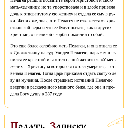
Пе­ла­гея ре­ши­ла по­свя­тить ве­рой Хри­сто­вой и свою
мать-языч­ни­цу, но та упор­ство­ва­ла и в зло­бе при­ве­ла
дочь к от­верг­ну­то­му ею же­ни­ху и от­да­ла ее ему в ру­
ки. Же­них же, зная, что Пе­ла­гея не от­ка­жет­ся от хри­
сти­ан­ской ве­ры и что ее бу­дут пы­тать, как и дру­гих
хри­сти­ан, от ве­ли­кой скор­би по­кон­чил с со­бой.
Это еще бо­лее озло­би­ло мать Пе­ла­геи, и она от­ве­ла ее
к Дио­клети­а­ну на суд. Уви­дев Пе­ла­гею, царь сам пле­
нил­ся ее кра­со­той и за­хо­тел на ней же­нить­ся. «У ме­ня
же­них – Хри­стос, за ко­то­ро­го я го­то­ва уме­реть», – от­
ве­ча­ла Пе­ла­гея. То­гда царь при­ка­зал от­дать свя­тую де­
ву на му­че­ния. По­сле страш­ных ис­тя­за­ний Пе­ла­гею
вверг­ли в рас­ка­лен­но­го мед­но­го бы­ка, где она и пре­
да­ла Бо­гу ду­шу в 287 го­ду.
Подать
Записку