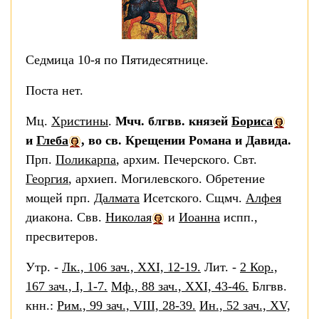
Седмица 10-я по Пятидесятнице.
Поста нет.
Мц.
Христины
.
Мчч. блгвв. князей
Бориса
и
Глеба
, во св. Крещении Романа и Давида.
Прп.
Поликарпа
, архим. Печерского. Свт.
Георгия
, архиеп. Могилевского. Обретение
мощей прп.
Далмата
Исетского. Сщмч.
Алфея
диакона. Свв.
Николая
и
Иоанна
испп.,
пресвитеров.
Утр. -
Лк., 106 зач., XXI, 12-19.
Лит. -
2 Кор.,
167 зач., I, 1-7.
Мф., 88 зач., XXI, 43-46.
Блгвв.
кнн.:
Рим., 99 зач., VIII, 28-39.
Ин., 52 зач., XV,