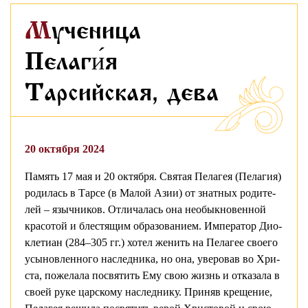
Мученица
Пелаги́я
Тарсийская, дева
20 октября 2024
Память 17 мая и 20 октября. Свя­тая Пе­ла­гея (Пе­ла­гия)
ро­ди­лась в Тар­се (в Ма­лой Азии) от знат­ных ро­ди­те­
лей – языч­ни­ков. От­ли­ча­лась она необык­но­вен­ной
кра­со­той и бле­стя­щим об­ра­зо­ва­ни­ем. Им­пе­ра­тор Дио­
клети­ан (284–305 гг.) хо­тел же­нить на Пе­ла­гее сво­е­го
усы­нов­лен­но­го на­след­ни­ка, но она, уве­ро­вав во Хри­
ста, по­же­ла­ла по­свя­тить Ему свою жизнь и от­ка­за­ла в
сво­ей ру­ке цар­ско­му на­след­ни­ку. При­няв кре­ще­ние,