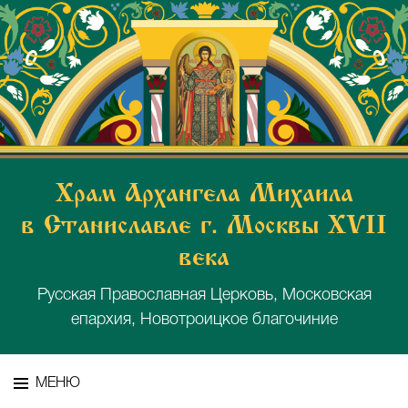
Храм Архангела Михаила
в Станиславле г. Москвы XVII
века
Русская Православная Церковь, Московская
епархия, Новотроицкое благочиние
МЕНЮ