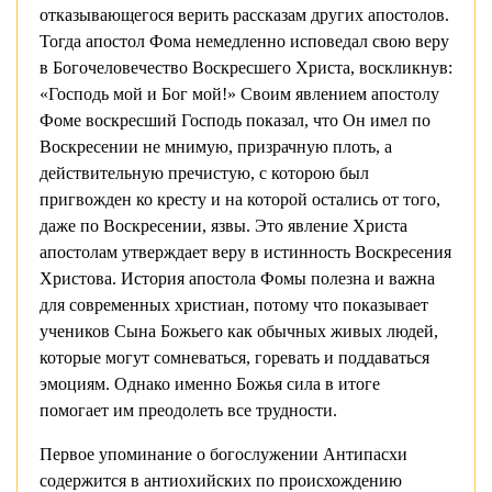
отказывающегося верить рассказам других апостолов.
Тогда апостол Фома немедленно исповедал свою веру
в Богочеловечество Воскресшего Христа, воскликнув:
«Господь мой и Бог мой!» Своим явлением апостолу
Фоме воскресший Господь показал, что Он имел по
Воскресении не мнимую, призрачную плоть, а
действительную пречистую, с которою был
пригвожден ко кресту и на которой остались от того,
даже по Воскресении, язвы. Это явление Христа
апостолам утверждает веру в истинность Воскресения
Христова. История апостола Фомы полезна и важна
для современных христиан, потому что показывает
учеников Сына Божьего как обычных живых людей,
которые могут сомневаться, горевать и поддаваться
эмоциям. Однако именно Божья сила в итоге
помогает им преодолеть все трудности.
Первое упоминание о богослужении Антипасхи
содержится в антиохийских по происхождению