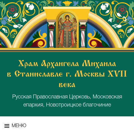
Храм Архангела Михаила
в Станиславле г. Москвы XVII
века
Русская Православная Церковь, Московская
епархия, Новотроицкое благочиние
МЕНЮ