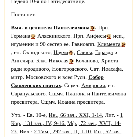
Неделя 10-я по Пятидесятнице.
Поста нет.
Вмч. и целителя
Пантелеимона
.
Прп.
Германа
Аляскинского. Прп.
Анфисы
исп.,
игумении и 90 сестер ее. Равноапп.
Климента
, еп. Охридского,
Наума
,
Саввы
,
Горазда
и
Ангеляра
. Блж.
Николая
Кочанова, Христа
ради юродивого, Новгородского. Свт.
Иоасафа
,
митр. Московского и всея Руси.
Собор
Смоленских святых
.
Сщмч.
Амвросия
, еп.
Сарапульского. Сщмч.
Платона
и
Пантелеимона
пресвитера. Сщмч.
Иоанна
пресвитера.
Утр. - Ев. 10-е,
Ин., 66 зач., XXI, 1-14.
Лит. -
1
Кор., 131 зач., IV, 9-16.
Мф., 72 зач., XVII, 14-
23.
Вмч.:
2 Тим., 292 зач., II, 1-10.
Ин., 52 зач.,