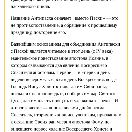
пасхального цикла.
Название Антипасха означает «вместо Пасхи» — это
не противопоставление, а обращение к прошедшему
празднику, повторение его.
Важнейшим основанием для объединения Антипасхи
с Пасхой является читаемое в этот день (с IV века)
евангельское повествование апостола Иоанна, в
котором связываются два явления Воскресшего
Спасителя апостолам. Первое — в «первый день
недели вечером», т. е. в сам день Воскресения, когда
Господь Иисус Христос показал им Свои раны,
послал их на проповедь и, сообщив им дар Святого
Духа, дал им власть прощать и удерживать грехи... И
второе явление — «после восьми дней», когда
Спаситель, вторично явившись ученикам, призванием
к осязанию Своих ран уверил апостола Фому, не
видевшего первое явление Воскресшего Христа и