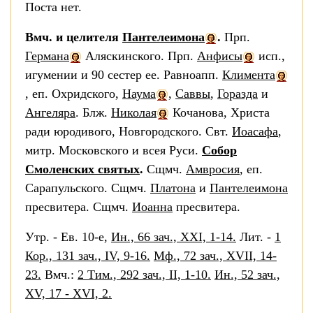
Поста нет.
Вмч. и целителя
Пантелеимона
.
Прп.
Германа
Аляскинского. Прп.
Анфисы
исп.,
игумении и 90 сестер ее. Равноапп.
Климента
, еп. Охридского,
Наума
,
Саввы
,
Горазда
и
Ангеляра
. Блж.
Николая
Кочанова, Христа
ради юродивого, Новгородского. Свт.
Иоасафа
,
митр. Московского и всея Руси.
Собор
Смоленских святых
.
Сщмч.
Амвросия
, еп.
Сарапульского. Сщмч.
Платона
и
Пантелеимона
пресвитера. Сщмч.
Иоанна
пресвитера.
Утр. - Ев. 10-е,
Ин., 66 зач., XXI, 1-14.
Лит. -
1
Кор., 131 зач., IV, 9-16.
Мф., 72 зач., XVII, 14-
23.
Вмч.:
2 Тим., 292 зач., II, 1-10.
Ин., 52 зач.,
XV, 17 - XVI, 2.