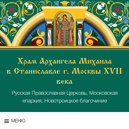
Храм Архангела Михаила
в Станиславле г. Москвы XVII
века
Русская Православная Церковь, Московская
епархия, Новотроицкое благочиние
МЕНЮ