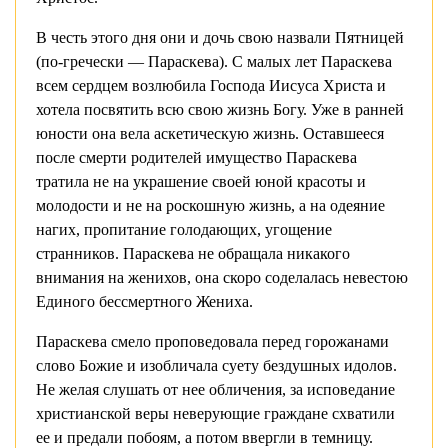
В честь этого дня они и дочь свою назвали Пятницей
(по-гречески — Параскева). С малых лет Параскева
всем сердцем возлюбила Господа Иисуса Христа и
хотела посвятить всю свою жизнь Богу. Уже в ранней
юности она вела аскетическую жизнь. Оставшееся
после смерти родителей имущество Параскева
тратила не на украшение своей юной красоты и
молодости и не на роскошную жизнь, а на одеяние
нагих, пропитание голодающих, угощение
странников. Параскева не обращала никакого
внимания на женихов, она скоро соделалась невестою
Единого бессмертного Жениха.
Параскева смело проповедовала перед горожанами
слово Божие и изобличала суету бездушных идолов.
Не желая слушать от нее обличения, за исповедание
христианской веры неверующие граждане схватили
ее и предали побоям, а потом ввергли в темницу.