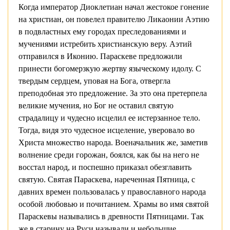
Когда император Диоклетиан начал жестокое гонение
на христиан, он повелел правителю Ликаонии Аэтию
в подвластных ему городах преследованиями и
мучениями истребить христианскую веру. Аэтий
отправился в Иконию. Параскеве предложили
принести богомерзкую жертву языческому идолу. С
твердым сердцем, уповая на Бога, отвергла
преподобная это предложение. За это она претерпела
великие мучения, но Бог не оставил святую
страдалицу и чудесно исцелил ее истерзанное тело.
Тогда, видя это чудесное исцеление, уверовало во
Христа множество народа. Военачальник же, заметив
волнение среди горожан, боялся, как бы на него не
восстал народ, и поспешно приказал обезглавить
святую. Святая Параскева, нареченная Пятница, с
давних времен пользовалась у православного народа
особой любовью и почитанием. Храмы во имя святой
Параскевы назывались в древности Пятницами. Так
же в старину на Руси называли и небольшие