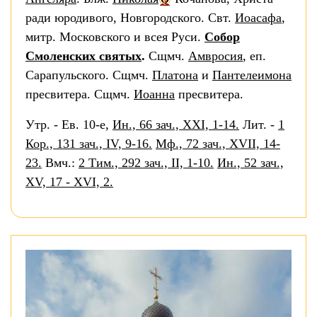
ради юродивого, Новгородского. Свт.
Иоасафа
,
митр. Московского и всея Руси.
Собор
Смоленских святых
.
Сщмч.
Амвросия
, еп.
Сарапульского. Сщмч.
Платона
и
Пантелеимона
пресвитера. Сщмч.
Иоанна
пресвитера.
Утр. - Ев. 10-е,
Ин., 66 зач., XXI, 1-14.
Лит. -
1
Кор., 131 зач., IV, 9-16.
Мф., 72 зач., XVII, 14-
23.
Вмч.:
2 Тим., 292 зач., II, 1-10.
Ин., 52 зач.,
XV, 17 - XVI, 2.