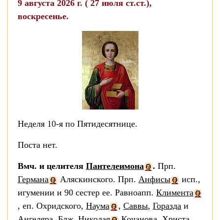
9 августа 2026 г. ( 27 июля ст.ст.),
воскресенье.
Неделя 10-я по Пятидесятнице.
Поста нет.
Вмч. и целителя
Пантелеимона
.
Прп.
Германа
Аляскинского. Прп.
Анфисы
исп.,
игумении и 90 сестер ее. Равноапп.
Климента
, еп. Охридского,
Наума
,
Саввы
,
Горазда
и
Ангеляра
. Блж.
Николая
Кочанова, Христа