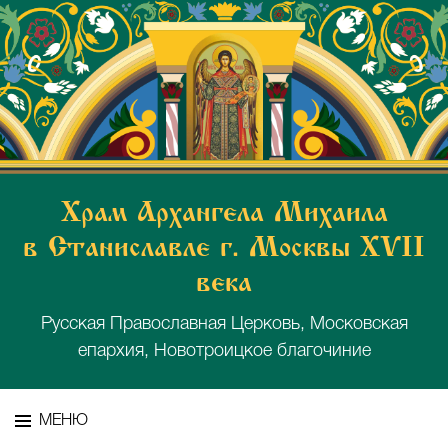
Храм Архангела Михаила
в Станиславле г. Москвы XVII
века
Русская Православная Церковь, Московская
епархия, Новотроицкое благочиние
МЕНЮ