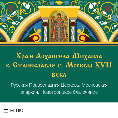
Храм Архангела Михаила
в Станиславле г. Москвы XVII
века
Русская Православная Церковь, Московская
епархия, Новотроицкое благочиние
МЕНЮ