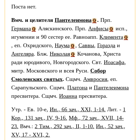
Поста нет.
Вмч. и целителя
Пантелеимона
.
Прп.
Германа
Аляскинского. Прп.
Анфисы
исп.,
игумении и 90 сестер ее. Равноапп.
Климента
, еп. Охридского,
Наума
,
Саввы
,
Горазда
и
Ангеляра
. Блж.
Николая
Кочанова, Христа
ради юродивого, Новгородского. Свт.
Иоасафа
,
митр. Московского и всея Руси.
Собор
Смоленских святых
.
Сщмч.
Амвросия
, еп.
Сарапульского. Сщмч.
Платона
и
Пантелеимона
пресвитера. Сщмч.
Иоанна
пресвитера.
Утр. - Ев. 10-е,
Ин., 66 зач., XXI, 1-14.
Лит. -
1
Кор., 131 зач., IV, 9-16.
Мф., 72 зач., XVII, 14-
23.
Вмч.:
2 Тим., 292 зач., II, 1-10.
Ин., 52 зач.,
XV, 17 - XVI, 2.