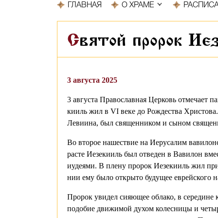
ГЛАВНАЯ
О ХРАМЕ
РАСПИС
Святой пророк Ие
3 августа 2025
3 августа Православная Церковь отмечает пам
ки­иль жил в VI ве­ке до Рож­де­ства Хри­сто­ва. Р
Ле­ви­и­на, был свя­щен­ни­ком и сы­ном свя­щен­
Во вто­рое на­ше­ствие на Иеру­са­лим ва­ви­лон­ск
расте Ие­зе­ки­иль был от­ве­ден в Ва­ви­лон вме­
иуде­я­ми. В пле­ну про­рок Ие­зе­ки­иль жил при
нии ему бы­ло от­кры­то бу­ду­щее ев­рей­ско­го на­
Про­рок уви­дел си­я­ю­щее об­ла­ко, в се­ре­дине 
по­до­бие дви­жи­мой ду­хом ко­лес­ни­цы и че­т