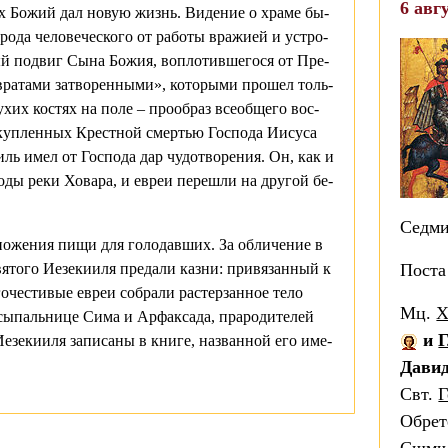
6 авгу
Дух Бо­жий дал но­вую жизнь. Ви­де­ние о хра­ме бы­
о­да че­ло­ве­че­ско­го от ра­бо­ты вра­жи­ей и устро­
й по­двиг Сы­на Бо­жия, во­пло­тив­ше­го­ся от Пре­
ра­та­ми за­тво­рен­ны­ми», ко­то­ры­ми про­шел толь­
хих ко­стях на по­ле – про­об­раз все­об­ще­го вос­
­куп­лен­ных Крест­ной смер­тью Гос­по­да Иису­са
иль имел от Гос­по­да дар чу­до­тво­ре­ния. Он, как и
о­ды ре­ки Хо­ва­ра, и евреи пе­ре­шли на дру­гой бе­
Седми
но­же­ния пи­щи для го­ло­дав­ших. За об­ли­че­ние в
я­то­го Ие­зе­ки­и­ля пре­да­ли каз­ни: при­вя­зан­ный к
Поста
­че­сти­вые евреи со­бра­ли рас­тер­зан­ное те­ло
Мц.
Х
ы­паль­ни­це Си­ма и Ар­фак­са­да, пра­ро­ди­те­лей
и
Г
Ие­зе­ки­и­ля за­пи­са­ны в кни­ге, на­зван­ной его име­
Давид
Свт.
Г
Обрет