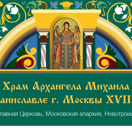
Храм Архангела Михаила
аниславле г. Москвы XVII
лавная Церковь, Московская епархия, Новотрои