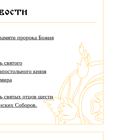
овости
памяти пророка Божия
ь святого
апостольного князя
имира
ь святых отцов шести
нских Соборов.