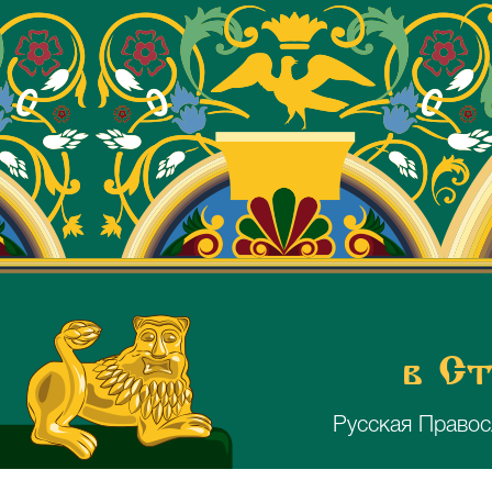
в Ст
Русская Правос