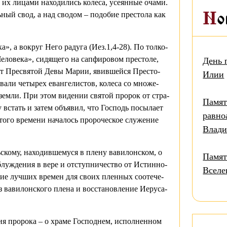
д их ли­ца­ми на­хо­ди­лись ко­ле­са, усе­ян­ные оча­ми.
­ный свод, а над сво­дом – по­до­бие пре­сто­ла как
Н
­ка», а во­круг Него ра­ду­га (Иез.1,4-28). По тол­ко­
ло­ве­ка», си­дя­ще­го на сап­фи­ро­вом пре­сто­ле,
День 
от Пре­свя­той Де­вы Ма­рии, явив­шей­ся Пре­сто­
Илии
ва­ли че­ты­рех еван­ге­ли­стов, ко­ле­са со мно­же­
 зем­ли. При этом ви­де­нии свя­той про­рок от стра­
Памят
встать и за­тем объ­явил, что Гос­подь по­сы­ла­ет
равно
то­го вре­ме­ни на­ча­лось про­ро­че­ское слу­же­ние
Влад
­ско­му, на­хо­див­ше­му­ся в пле­ну ва­ви­лон­ском, о
Памят
­блуж­де­ния в ве­ре и от­ступ­ни­че­ство от Ис­тин­но­
Вселе
­ние луч­ших вре­мен для сво­их плен­ных со­оте­че­
 ва­ви­лон­ско­го пле­на и вос­ста­нов­ле­ние Иеру­са­
ия про­ро­ка – о хра­ме Гос­под­нем, ис­пол­нен­ном