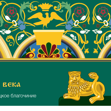
 века
цкое благочиние