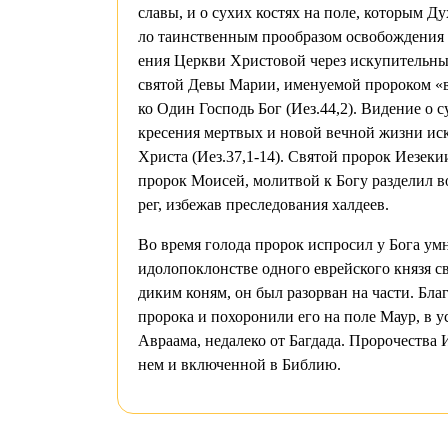
сла­вы, и о су­хих ко­стях на по­ле, ко­то­рым 
ло та­ин­ствен­ным про­об­ра­зом осво­бож­де­ния р
е­ния Церк­ви Хри­сто­вой через ис­ку­пи­тель­ны
свя­той Де­вы Ма­рии, име­ну­е­мой про­ро­ком «в
ко Один Гос­подь Бог (Иез.44,2). Ви­де­ние о су­
кре­се­ния мерт­вых и но­вой веч­ной жиз­ни ис
Хри­ста (Иез.37,1-14). Свя­той про­рок Ие­зе­ки­
про­рок Мо­и­сей, мо­лит­вой к Бо­гу раз­де­лил в
рег, из­бе­жав пре­сле­до­ва­ния хал­де­ев.
Во вре­мя го­ло­да про­рок ис­про­сил у Бо­га ум
идо­ло­по­клон­стве од­но­го ев­рей­ско­го кня­зя св
ди­ким ко­ням, он был разо­рван на ча­сти. Бла­го
про­ро­ка и по­хо­ро­ни­ли его на по­ле Маур, в ус
Ав­ра­ама, неда­ле­ко от Баг­да­да. Про­ро­че­ства 
нем и вклю­чен­ной в Биб­лию.