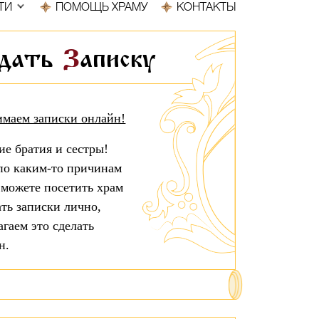
ТИ
ПОМОЩЬ ХРАМУ
КОНТАКТЫ
одать
Записку
маем записки онлайн!
ие братия и сестры!
по каким-то причинам
 можете посетить храм
ать записки лично,
агаем это сделать
н.