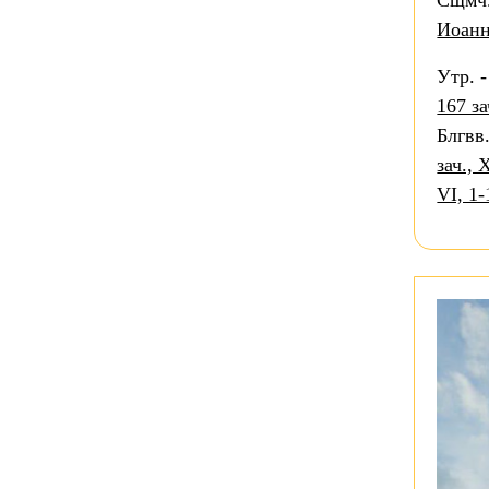
Сщмч
Иоан
Утр. 
167 зач
Блгвв
зач., 
VI, 1-