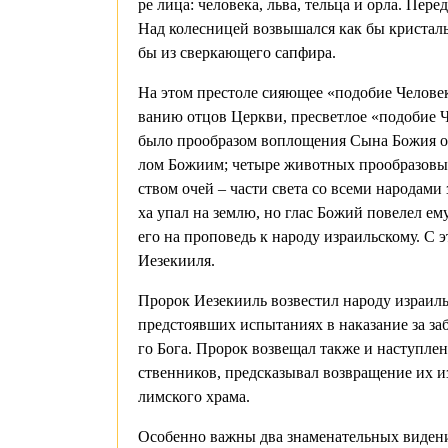
ре ли­ца: че­ло­ве­ка, льва, тель­ца и ор­ла. Пе­ре
Над ко­лес­ни­цей воз­вы­шал­ся как бы кри­сталь
бы из свер­ка­ю­ще­го сап­фи­ра.
На этом пре­сто­ле си­я­ю­щее «по­до­бие Че­ло­ве
ва­нию от­цов Церк­ви, пре­свет­лое «по­до­бие Че­
бы­ло про­об­ра­зом во­пло­ще­ния Сы­на Бо­жия 
лом Бо­жи­им; че­ты­ре жи­вот­ных про­об­ра­зо­вы­
ством очей – ча­сти све­та со все­ми на­ро­да­ми
ха упал на зем­лю, но глас Бо­жий по­ве­лел ему 
его на про­по­ведь к на­ро­ду из­ра­иль­ско­му. С э
Ие­зе­ки­и­ля.
Про­рок Ие­зе­ки­иль воз­ве­стил на­ро­ду из­ра­иль
пред­сто­яв­ших ис­пы­та­ни­ях в на­ка­за­ние за за
го Бо­га. Про­рок воз­ве­щал так­же и на­ступ­ле
ствен­ни­ков, пред­ска­зы­вал воз­вра­ще­ние их из
лим­ско­го хра­ма.
Осо­бен­но важ­ны два зна­ме­на­тель­ных ви­де­н