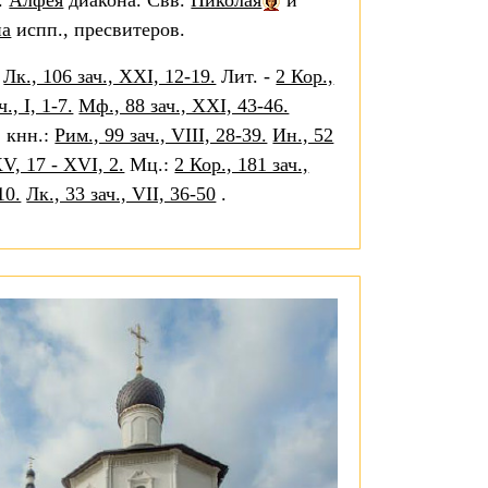
.
Алфея
диакона. Свв.
Николая
и
на
испп., пресвитеров.
-
Лк., 106 зач., XXI, 12-19.
Лит. -
2 Кор.,
., I, 1-7.
Мф., 88 зач., XXI, 43-46.
. кнн.:
Рим., 99 зач., VIII, 28-39.
Ин., 52
XV, 17 - XVI, 2.
Мц.:
2 Кор., 181 зач.,
10.
Лк., 33 зач., VII, 36-50
.