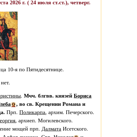
ста 2026 г. ( 24 июля ст.ст.), четверг.
ца 10-я по Пятидесятнице.
 нет.
ристины
.
Мчч. блгвв. князей
Бориса
леба
, во св. Крещении Романа и
а.
Прп.
Поликарпа
, архим. Печерского.
еоргия
, архиеп. Могилевского.
ение мощей прп.
Далмата
Исетского.