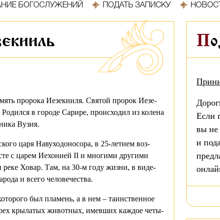
АНИЕ БОГОСЛУЖЕНИЙ
ПОДАТЬ ЗАПИСКУ
НОВОС
зекииль
П
Прини
ять пророка Иезекииля. Свя­той про­рок Ие­зе­
Дорог
о­дил­ся в го­ро­де Са­ри­ре, про­ис­хо­дил из ко­ле­на
Если 
ни­ка Ву­зия.
вы не
и под
о­го ца­ря На­ву­хо­до­но­со­ра, в 25-лет­нем воз­
предл
сте с ца­рем Ие­хо­ни­ей II и мно­ги­ми дру­ги­ми
 ре­ке Хо­вар. Там, на 30-м го­ду жиз­ни, в ви­де­
онлай
ро­да и все­го че­ло­ве­че­ства.
ко­то­ро­го был пла­мень, а в нем – та­ин­ствен­ное
ы­рех кры­ла­тых жи­вот­ных, имев­ших каж­дое че­ты­