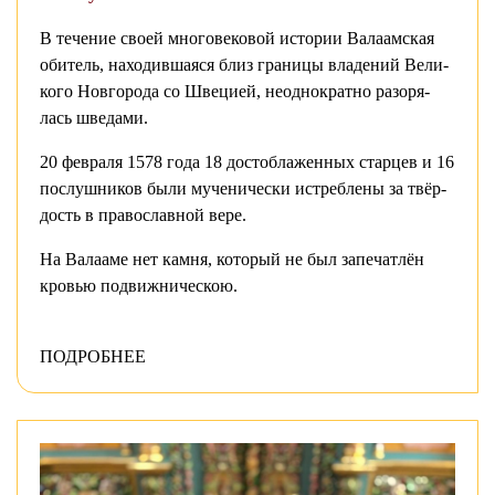
В те­че­ние сво­ей мно­го­ве­ко­вой ис­то­рии Ва­ла­ам­ская
оби­тель, на­хо­див­ша­я­ся близ гра­ни­цы вла­де­ний Ве­ли­
ко­го Нов­го­ро­да со Шве­ци­ей, неод­но­крат­но разо­ря­
лась шве­да­ми.
20 фев­ра­ля 1578 го­да 18 до­сто­бла­жен­ных стар­цев и 16
по­слуш­ни­ков бы­ли му­че­ни­че­ски ис­треб­ле­ны за твёр­
дость в пра­во­слав­ной ве­ре.
На Ва­ла­а­ме нет кам­ня, ко­то­рый не был за­пе­чат­лён
кро­вью по­движ­ни­че­скою.
ПОДРОБНЕЕ