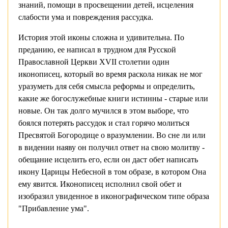
знаний, помощи в просвещении детей, исцеления
слабости ума и повреждения рассудка.
История этой иконы сложна и удивительна. По
преданию, ее написал в трудном для Русской
Православной Церкви XVII столетии один
иконописец, который во время раскола никак не мог
уразуметь для себя смысла реформы и определить,
какие же богослужебные книги истинны - старые или
новые. Он так долго мучился в этом выборе, что
боялся потерять рассудок и стал горячо молиться
Пресвятой Богородице о вразумлении. Во сне ли или
в видении наяву он получил ответ на свою молитву -
обещание исцелить его, если он даст обет написать
икону Царицы Небесной в том образе, в котором Она
ему явится. Иконописец исполнил свой обет и
изобразил увиденное в иконографическом типе образа
"Прибавление ума".