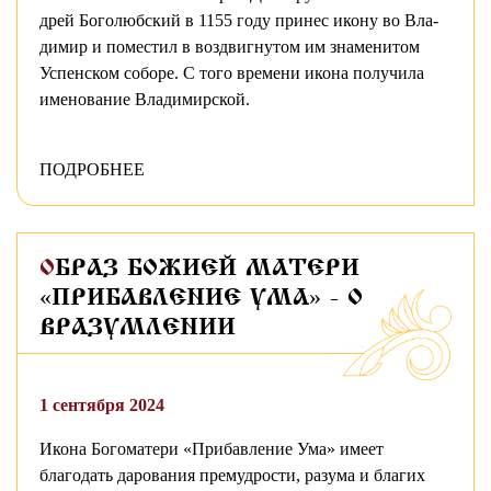
дрей Бо­го­люб­ский в 1155 го­ду при­нес ико­ну во Вла­
ди­мир и по­ме­стил в воз­двиг­ну­том им знамени­том
Успен­ском со­бо­ре. С то­го вре­ме­ни ико­на по­лу­чи­ла
име­но­ва­ние Вла­ди­мир­ской.
ПОДРОБНЕЕ
ОБРАЗ БОЖИЕЙ МАТЕРИ
«ПРИБАВЛЕНИЕ УМА» - О
ВРАЗУМЛЕНИИ
1 сентября 2024
Икона Богоматери «Прибавление Ума» имеет
благодать дарования премудрости, разума и благих