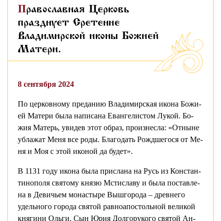
Православная Церковь
празднует Сретение
Владимирской иконы Божией
Матери.
8 сентября 2024
По церковному преданию Вла­ди­мир­ская ико­на Бо­жи­
ей Ма­те­ри была на­пи­са­на Еван­ге­ли­стом Лу­кой. Бо­
жия Ма­терь, уви­дев этот об­раз, про­из­нес­ла: «От­ныне
убла­жат Ме­ня все ро­ды. Бла­го­дать Рожд­ше­го­ся от Ме­
ня и Моя с этой ико­ной да бу­дет».
В 1131 го­ду ико­на бы­ла при­сла­на на Русь из Кон­стан­
ти­но­по­ля свя­то­му кня­зю Мсти­сла­ву и бы­ла по­став­ле­
на в Де­ви­чьем монасты­ре Вы­ш­го­ро­да – древ­не­го
удель­но­го го­ро­да свя­той равноапостоль­ной ве­ли­кой
кня­ги­ни Оль­ги. Сын Юрия Дол­го­ру­ко­го свя­той Ан­