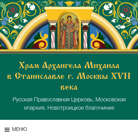
Храм Архангела Михаила
в Станиславле г. Москвы XVII
века
Русская Православная Церковь, Московская
епархия, Новотроицкое благочиние
МЕНЮ